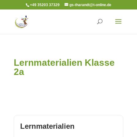
+49 35203 37329
gs-tharandt@t-online.de
Lernmaterialien Klasse
2a
Lernmaterialien