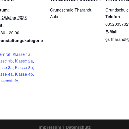
tum:
Grundschule Tharandt,
Grundschule
Aula
Telefon
. Oktober 2023
0352033732
it:
E-Mail
:30 - 20:00
gs-tharandt@
ranstaltungskategorie
ernrat
,
Klasse 1a
,
asse 1b
,
Klasse 2a
,
asse 3a
,
Klasse 3b
,
asse 4a
,
Klasse 4b
,
assenstufe
Impressum
|
Datenschutz