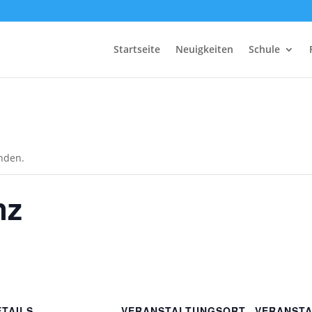
Startseite
Neuigkeiten
Schule
unden.
nz
ETAILS
VERANSTALTUNGSORT
VERANSTA