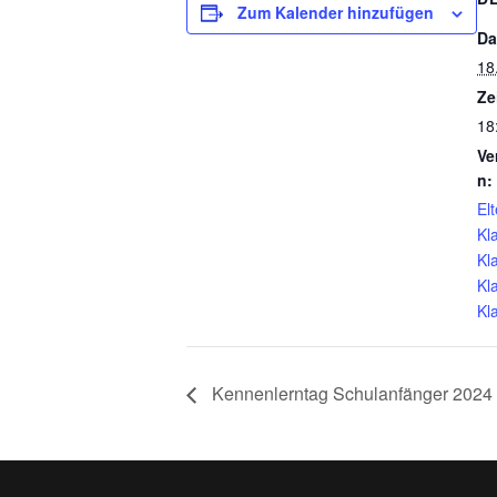
Zum Kalender hinzufügen
Da
18
Ze
18
Ve
n:
Elt
Kl
Kl
Kl
Kl
Kennenlerntag Schulanfänger 2024