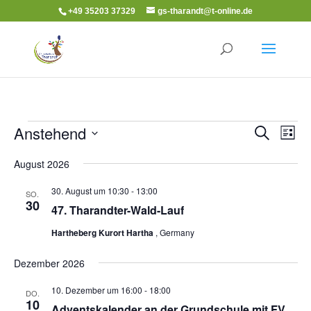
+49 35203 37329
gs-tharandt@t-online.de
Veranstaltungen
Veranst
Ver
Anstehend
Suche
Liste
Ans
Suche
Datum
Nav
August 2026
und
wählen.
Ansicht
30. August um 10:30
-
13:00
SO.
Navigat
30
47. Tharandter-Wald-Lauf
Hartheberg Kurort Hartha
, Germany
Dezember 2026
10. Dezember um 16:00
-
18:00
DO.
10
Adventskalender an der Grundschule mit FV