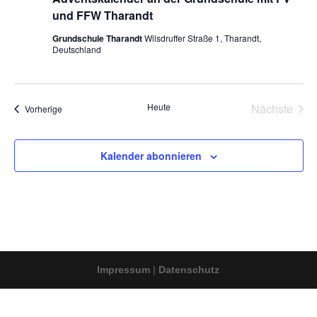
und FFW Tharandt
Grundschule Tharandt
Wilsdruffer Straße 1, Tharandt,
Deutschland
Heute
Nächste
Veranstaltungen
Vorherige
Veransta
Kalender abonnieren
Impressum
|
Datenschutz