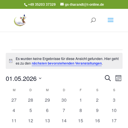
+49 35203 37329
gs-tharandt@t-online.de
Veranstaltungen
Es wurden keine Ergebnisse für diese Ansicht gefunden. Hier geht
Hinweis
es zu den
nächsten bevorstehenden Veranstaltungen
.
Veranst
Ver
01.05.2026
Suche
Monat
Ans
Suche
Datum
Nav
Kalender
M
MONTAG
D
DIENSTAG
M
MITTWOCH
D
DONNERSTAG
F
FREITAG
S
SAMSTAG
S
SONNT
und
wählen.
von
Ansicht
0
0
0
0
0
0
0
27
28
29
30
1
2
3
Veranstaltungen
Navigat
Veranstaltungen
Veranstaltungen
Veranstaltungen
Veranstaltungen
Veranstaltungen
Veranstaltunge
Veranst
0
0
0
0
0
0
0
4
5
6
7
8
9
10
Veranstaltungen
Veranstaltungen
Veranstaltungen
Veranstaltungen
Veranstaltungen
Veranstaltunge
Veranst
0
0
0
0
0
0
0
11
12
13
14
15
16
17
Veranstaltungen
Veranstaltungen
Veranstaltungen
Veranstaltungen
Veranstaltungen
Veranstaltungen
Veranst