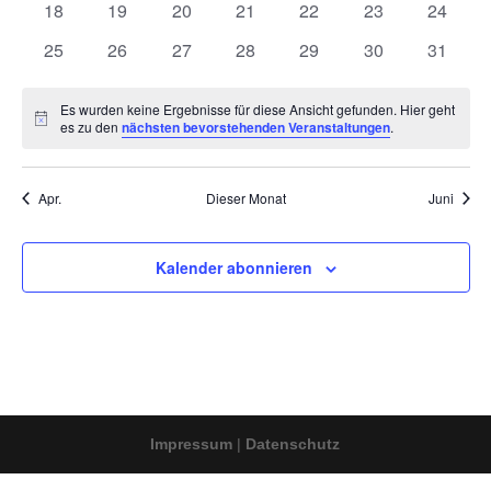
0
0
0
0
0
0
0
18
19
20
21
22
23
24
Veranstaltungen
Veranstaltungen
Veranstaltungen
Veranstaltungen
Veranstaltungen
Veranstaltungen
Veranst
0
0
0
0
0
0
0
25
26
27
28
29
30
31
Veranstaltungen
Veranstaltungen
Veranstaltungen
Veranstaltungen
Veranstaltungen
Veranstaltungen
Veranst
Es wurden keine Ergebnisse für diese Ansicht gefunden. Hier geht
Hinweis
es zu den
nächsten bevorstehenden Veranstaltungen
.
Apr.
Dieser Monat
Juni
Kalender abonnieren
Impressum
|
Datenschutz