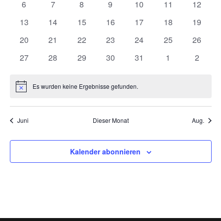
0
0
0
0
0
0
0
6
7
8
9
10
11
12
Veranstaltungen
Veranstaltungen
Veranstaltungen
Veranstaltungen
Veranstaltungen
Veranstaltungen
Veranst
0
0
0
0
0
0
0
13
14
15
16
17
18
19
Veranstaltungen
Veranstaltungen
Veranstaltungen
Veranstaltungen
Veranstaltungen
Veranstaltungen
Veranst
0
0
0
0
0
0
0
20
21
22
23
24
25
26
Veranstaltungen
Veranstaltungen
Veranstaltungen
Veranstaltungen
Veranstaltungen
Veranstaltungen
Veranst
0
0
0
0
0
0
0
27
28
29
30
31
1
2
Veranstaltungen
Veranstaltungen
Veranstaltungen
Veranstaltungen
Veranstaltungen
Veranstaltunge
Veranst
Es wurden keine Ergebnisse gefunden.
Hinweis
Juni
Dieser Monat
Aug.
Kalender abonnieren