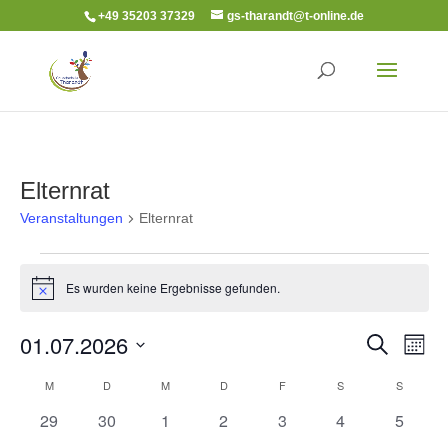
+49 35203 37329
gs-tharandt@t-online.de
Elternrat
Veranstaltungen
Elternrat
Veranstaltungen
Es wurden keine Ergebnisse gefunden.
Hinweis
Veranst
Ver
01.07.2026
Suche
Monat
Ans
Suche
Datum
Nav
Kalender
M
MONTAG
D
DIENSTAG
M
MITTWOCH
D
DONNERSTAG
F
FREITAG
S
SAMSTAG
S
SONNT
und
wählen.
von
Ansicht
0
0
0
0
0
0
0
29
30
1
2
3
4
5
Veranstaltungen
Navigat
Veranstaltungen
Veranstaltungen
Veranstaltungen
Veranstaltungen
Veranstaltungen
Veranstaltunge
Veranst