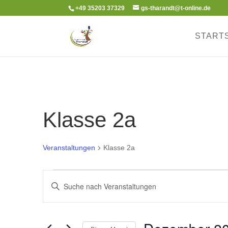
+49 35203 37329
gs-tharandt@t-online.de
START
Klasse 2a
Veranstaltungen
Klasse 2a
Veranstaltungen
Veranstaltungen
Bitte
Suche
Schlüsselwort
und
eingeben.
Ansichten,
Suche